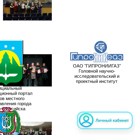
ОАО "ГИПРОНИИГАЗ"
Головной научно-
исследовательский и
проектный институт
циальный
ионный портал
ов местного
вления города
-Мансийска