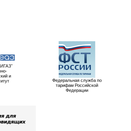
ГАЗ"
но-
кий и
Федеральная служба по
итут
тарифам Российской
Федерации