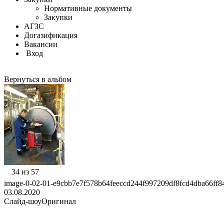
Нормативные документы
Закупки
АГЗС
Догазификация
Вакансии
Вход
Вернуться в альбом
34 из 57
image-0-02-01-e9cbb7e7f578b64feeccd244f997209df8fcd4dba66ff8
03.08.2020
Слайд-шоу
Оригинал