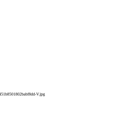
451b8501802babf8dd-V.jpg