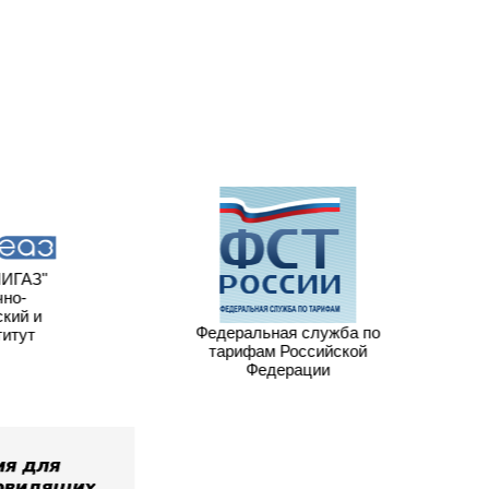
ИГАЗ"
но-
кий и
Федеральная служба по
итут
тарифам Российской
Федерации