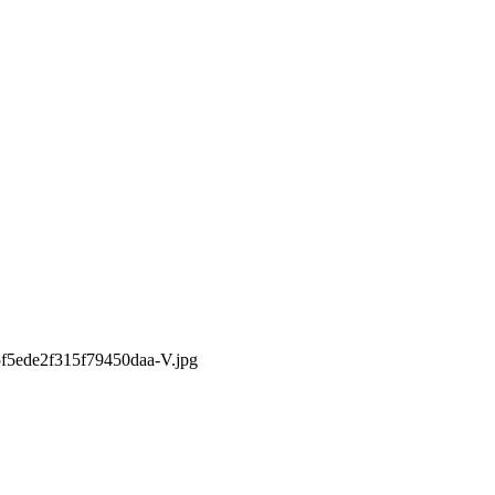
f5ede2f315f79450daa-V.jpg