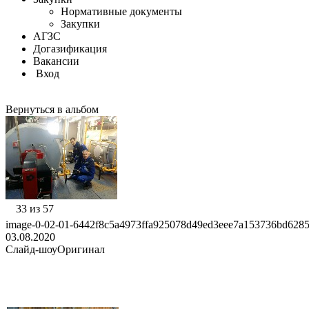
Нормативные документы
Закупки
АГЗС
Догазификация
Вакансии
Вход
Вернуться в альбом
33 из 57
image-0-02-01-6442f8c5a4973ffa925078d49ed3eee7a153736bd6285
03.08.2020
Слайд-шоу
Оригинал