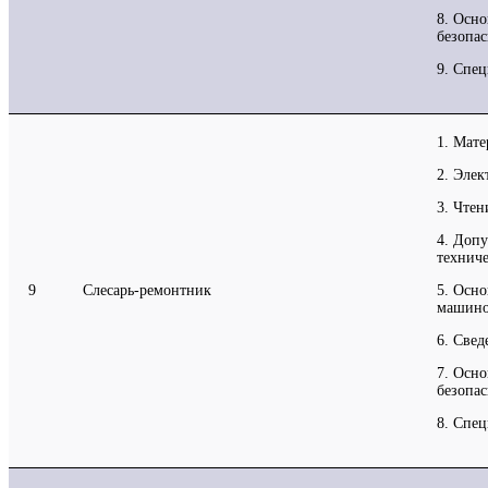
8. Осн
безопас
9. Спец
1. Мат
2. Элек
3. Чтен
4. Допу
технич
9
Слесарь-ремонтник
5. Осн
машино
6. Свед
7. Осн
безопас
8. Спец