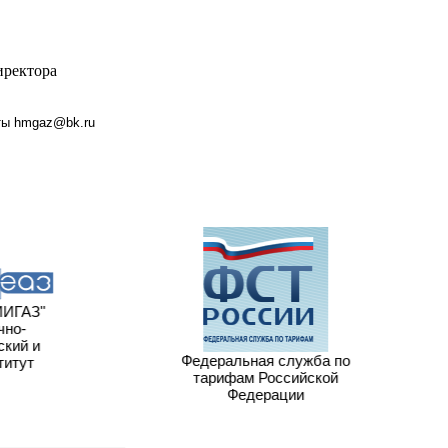
иректора
чты
hmgaz@bk.ru
ИГАЗ"
чно-
кий и
Федеральная служба по
титут
тарифам Российской
Федерации