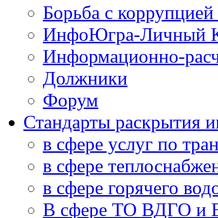
Борьба с коррупцией
ИнфоЮгра-Личный К
Информационно-расч
Должники
Форум
Стандарты раскрытия 
в сфере услуг по тра
в сфере теплоснабже
в сфере горячего во
В сфере ТО ВДГО и