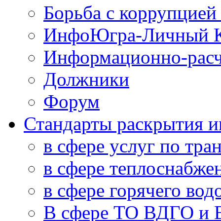
Борьба с коррупцией
ИнфоЮгра-Личный К
Информационно-расч
Должники
Форум
Стандарты раскрытия 
в сфере услуг по тра
в сфере теплоснабже
в сфере горячего во
В сфере ТО ВДГО и