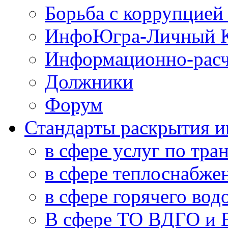
Борьба с коррупцией
ИнфоЮгра-Личный К
Информационно-расч
Должники
Форум
Стандарты раскрытия 
в сфере услуг по тра
в сфере теплоснабже
в сфере горячего во
В сфере ТО ВДГО и