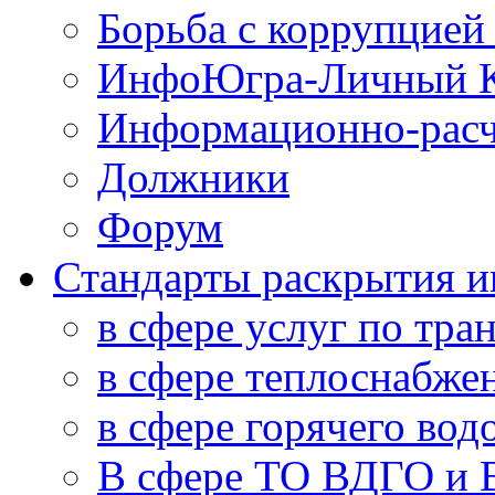
Борьба с коррупцией
ИнфоЮгра-Личный К
Информационно-расч
Должники
Форум
Стандарты раскрытия 
в сфере услуг по тра
в сфере теплоснабже
в сфере горячего во
В сфере ТО ВДГО и