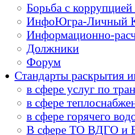
Борьба с коррупцией
ИнфоЮгра-Личный К
Информационно-расч
Должники
Форум
Стандарты раскрытия 
в сфере услуг по тра
в сфере теплоснабже
в сфере горячего во
В сфере ТО ВДГО и