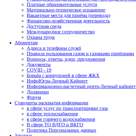
Платные образовательные услуги
Материально-техническое оснащение
Вакантные места для приёма (перевода)
Финансово-хозяйственная деятельность
Доступная среда
Международное сотрудничество
Охрана труда
Абонентам
Адреса и телефоны служб
Правила пользования газом и газовыми приборами
Вопросы, ответы, идеи, предложения
Документы
COVID - 19
Борьба с коррупцией в сфере ЖКХ
ИнфоЮгра-Личный Кабинет
Информационно-расчетный центр-Личный кабинет
Должники
Форум
Стандарты раскрытия информации
в сфере услуг по транспортировке газа
в сфере теплоснабжения
в сфере горячего водоснабжения
В сфере ТО ВДГО и ВКГО
Политика Персональных данных
Закупки