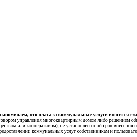
поминаем, что плата за коммунальные услуги вносится ежем
договором управления многоквартирным домом либо решением об
еством или кооперативом), не установлен иной срок внесения п
"О предоставлении коммунальных услуг собственникам и пользов