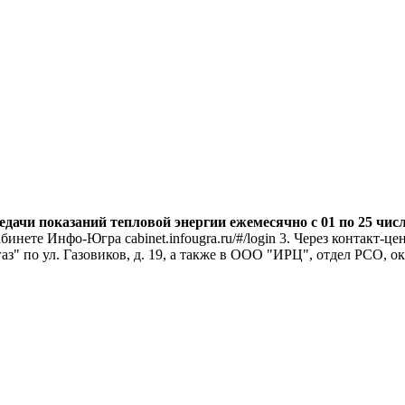
ачи показаний тепловой энергии ежемесячно с 01 по 25 чис
кабинете Инфо-Югра cabinet.infougra.ru/#/login 3. Через контакт
" по ул. Газовиков, д. 19, а также в ООО "ИРЦ", отдел РСО, ок