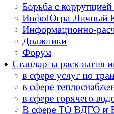
Борьба с коррупцией
ИнфоЮгра-Личный К
Информационно-расч
Должники
Форум
Стандарты раскрытия 
в сфере услуг по тра
в сфере теплоснабже
в сфере горячего во
В сфере ТО ВДГО и