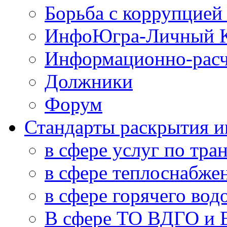
Борьба с коррупцией
ИнфоЮгра-Личный К
Информационно-расч
Должники
Форум
Стандарты раскрытия 
в сфере услуг по тра
в сфере теплоснабже
в сфере горячего во
В сфере ТО ВДГО и