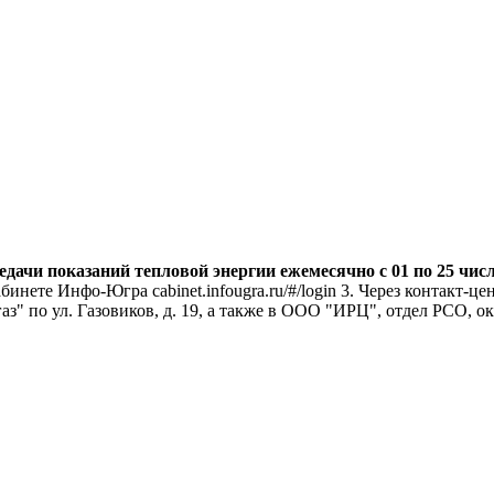
ачи показаний тепловой энергии ежемесячно с 01 по 25 чис
кабинете Инфо-Югра cabinet.infougra.ru/#/login 3. Через контакт
" по ул. Газовиков, д. 19, а также в ООО "ИРЦ", отдел РСО, ок