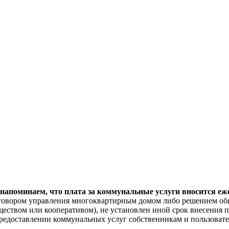
поминаем, что плата за коммунальные услуги вносится ежем
договором управления многоквартирным домом либо решением об
еством или кооперативом), не установлен иной срок внесения п
"О предоставлении коммунальных услуг собственникам и пользов