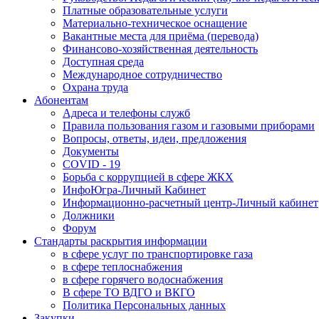
Платные образовательные услуги
Материально-техническое оснащение
Вакантные места для приёма (перевода)
Финансово-хозяйственная деятельность
Доступная среда
Международное сотрудничество
Охрана труда
Абонентам
Адреса и телефоны служб
Правила пользования газом и газовыми приборами
Вопросы, ответы, идеи, предложения
Документы
COVID - 19
Борьба с коррупцией в сфере ЖКХ
ИнфоЮгра-Личный Кабинет
Информационно-расчетный центр-Личный кабинет
Должники
Форум
Стандарты раскрытия информации
в сфере услуг по транспортировке газа
в сфере теплоснабжения
в сфере горячего водоснабжения
В сфере ТО ВДГО и ВКГО
Политика Персональных данных
Закупки