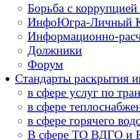
Борьба с коррупцией
ИнфоЮгра-Личный К
Информационно-расч
Должники
Форум
Стандарты раскрытия 
в сфере услуг по тра
в сфере теплоснабже
в сфере горячего во
В сфере ТО ВДГО и