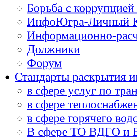
Борьба с коррупцией
ИнфоЮгра-Личный К
Информационно-расч
Должники
Форум
Стандарты раскрытия 
в сфере услуг по тра
в сфере теплоснабже
в сфере горячего во
В сфере ТО ВДГО и