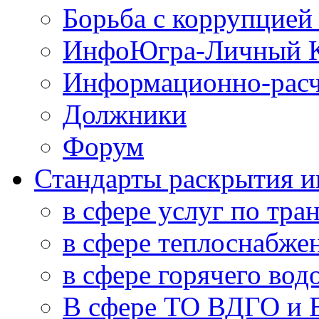
Борьба с коррупцией
ИнфоЮгра-Личный К
Информационно-расч
Должники
Форум
Стандарты раскрытия 
в сфере услуг по тра
в сфере теплоснабже
в сфере горячего во
В сфере ТО ВДГО и