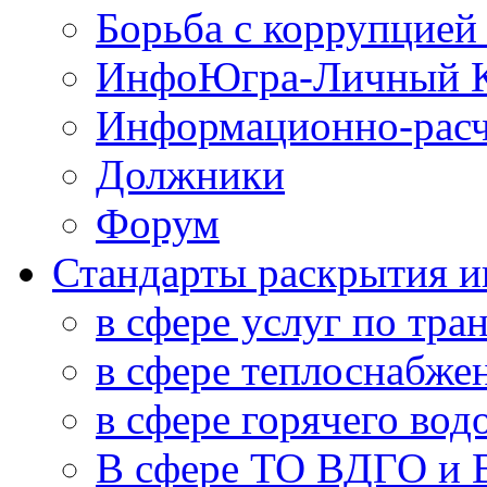
Борьба с коррупцией
ИнфоЮгра-Личный К
Информационно-расч
Должники
Форум
Стандарты раскрытия 
в сфере услуг по тра
в сфере теплоснабже
в сфере горячего во
В сфере ТО ВДГО и