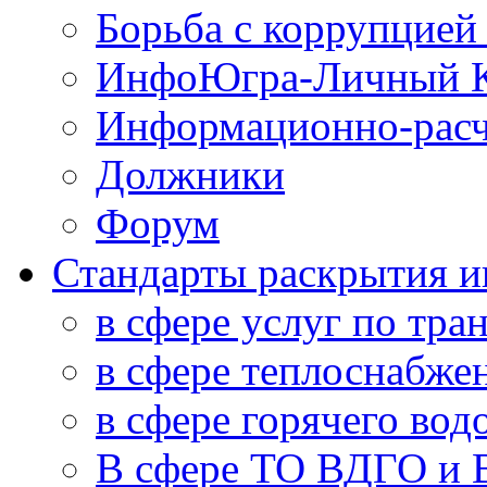
Борьба с коррупцией
ИнфоЮгра-Личный К
Информационно-расч
Должники
Форум
Стандарты раскрытия 
в сфере услуг по тра
в сфере теплоснабже
в сфере горячего во
В сфере ТО ВДГО и