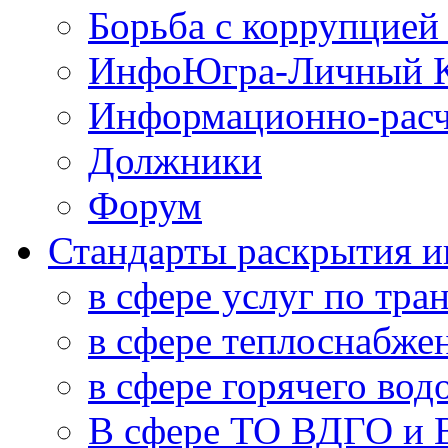
Борьба с коррупцией
ИнфоЮгра-Личный К
Информационно-расч
Должники
Форум
Стандарты раскрытия 
в сфере услуг по тра
в сфере теплоснабже
в сфере горячего во
В сфере ТО ВДГО и