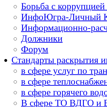
Борьба с коррупцией
ИнфоЮгра-Личный К
Информационно-расч
Должники
Форум
Стандарты раскрытия 
в сфере услуг по тра
в сфере теплоснабже
в сфере горячего во
В сфере ТО ВДГО и