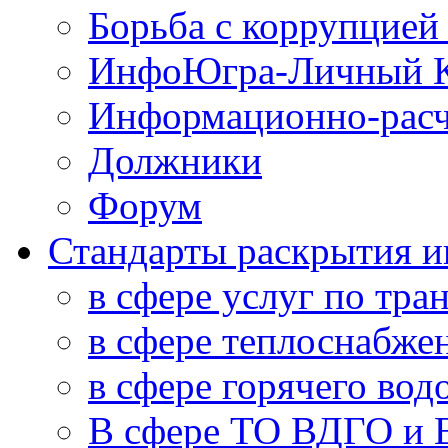
Борьба с коррупцией
ИнфоЮгра-Личный К
Информационно-расч
Должники
Форум
Стандарты раскрытия 
в сфере услуг по тра
в сфере теплоснабже
в сфере горячего во
В сфере ТО ВДГО и