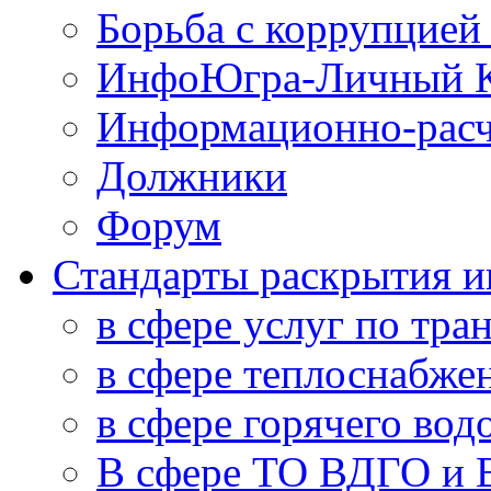
Борьба с коррупцией
ИнфоЮгра-Личный К
Информационно-расч
Должники
Форум
Стандарты раскрытия 
в сфере услуг по тра
в сфере теплоснабже
в сфере горячего во
В сфере ТО ВДГО и