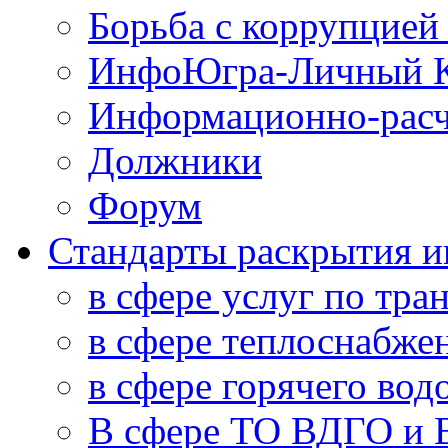
Борьба с коррупцией
ИнфоЮгра-Личный К
Информационно-расч
Должники
Форум
Стандарты раскрытия 
в сфере услуг по тра
в сфере теплоснабже
в сфере горячего во
В сфере ТО ВДГО и