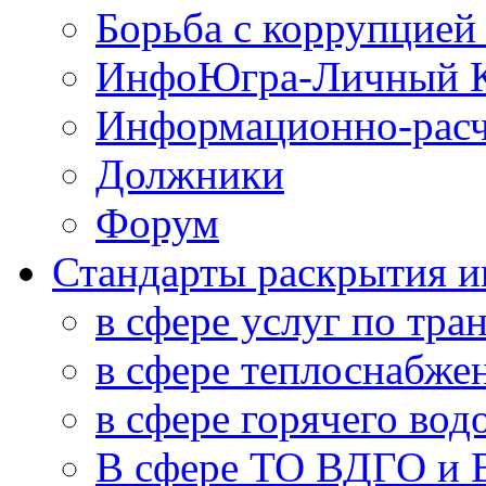
Борьба с коррупцией
ИнфоЮгра-Личный К
Информационно-расч
Должники
Форум
Стандарты раскрытия 
в сфере услуг по тра
в сфере теплоснабже
в сфере горячего во
В сфере ТО ВДГО и