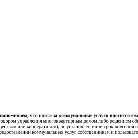
поминаем, что плата за коммунальные услуги вносится ежем
договором управления многоквартирным домом либо решением об
еством или кооперативом), не установлен иной срок внесения п
"О предоставлении коммунальных услуг собственникам и пользов