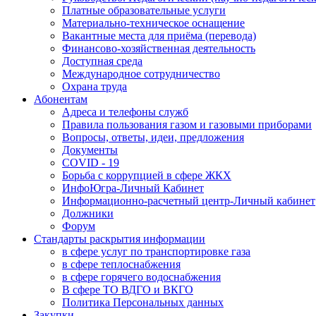
Платные образовательные услуги
Материально-техническое оснащение
Вакантные места для приёма (перевода)
Финансово-хозяйственная деятельность
Доступная среда
Международное сотрудничество
Охрана труда
Абонентам
Адреса и телефоны служб
Правила пользования газом и газовыми приборами
Вопросы, ответы, идеи, предложения
Документы
COVID - 19
Борьба с коррупцией в сфере ЖКХ
ИнфоЮгра-Личный Кабинет
Информационно-расчетный центр-Личный кабинет
Должники
Форум
Стандарты раскрытия информации
в сфере услуг по транспортировке газа
в сфере теплоснабжения
в сфере горячего водоснабжения
В сфере ТО ВДГО и ВКГО
Политика Персональных данных
Закупки