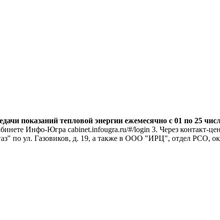
ачи показаний тепловой энергии ежемесячно с 01 по 25 чис
кабинете Инфо-Югра cabinet.infougra.ru/#/login 3. Через контакт
" по ул. Газовиков, д. 19, а также в ООО "ИРЦ", отдел РСО, ок