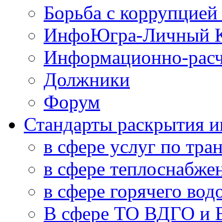
Борьба с коррупцией
ИнфоЮгра-Личный К
Информационно-расч
Должники
Форум
Стандарты раскрытия 
в сфере услуг по тра
в сфере теплоснабже
в сфере горячего во
В сфере ТО ВДГО и