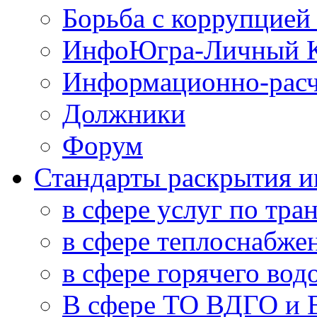
Борьба с коррупцией
ИнфоЮгра-Личный К
Информационно-расч
Должники
Форум
Стандарты раскрытия 
в сфере услуг по тра
в сфере теплоснабже
в сфере горячего во
В сфере ТО ВДГО и