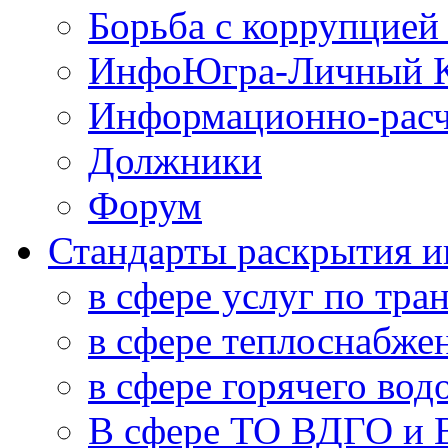
Борьба с коррупцией
ИнфоЮгра-Личный К
Информационно-расч
Должники
Форум
Стандарты раскрытия 
в сфере услуг по тра
в сфере теплоснабже
в сфере горячего во
В сфере ТО ВДГО и