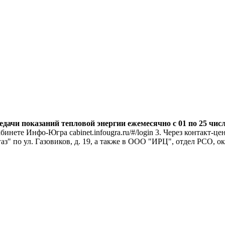
ачи показаний тепловой энергии ежемесячно с 01 по 25 чис
кабинете Инфо-Югра cabinet.infougra.ru/#/login 3. Через контакт
" по ул. Газовиков, д. 19, а также в ООО "ИРЦ", отдел РСО, ок