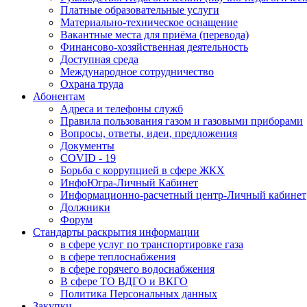
Платные образовательные услуги
Материально-техническое оснащение
Вакантные места для приёма (перевода)
Финансово-хозяйственная деятельность
Доступная среда
Международное сотрудничество
Охрана труда
Абонентам
Адреса и телефоны служб
Правила пользования газом и газовыми приборами
Вопросы, ответы, идеи, предложения
Документы
COVID - 19
Борьба с коррупцией в сфере ЖКХ
ИнфоЮгра-Личный Кабинет
Информационно-расчетный центр-Личный кабинет
Должники
Форум
Стандарты раскрытия информации
в сфере услуг по транспортировке газа
в сфере теплоснабжения
в сфере горячего водоснабжения
В сфере ТО ВДГО и ВКГО
Политика Персональных данных
Закупки