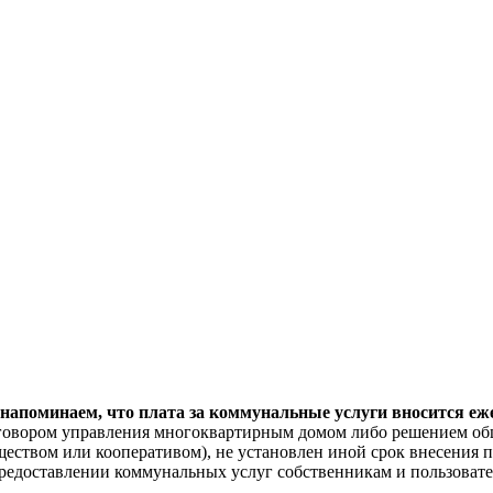
поминаем, что плата за коммунальные услуги вносится ежем
договором управления многоквартирным домом либо решением об
еством или кооперативом), не установлен иной срок внесения п
"О предоставлении коммунальных услуг собственникам и пользов