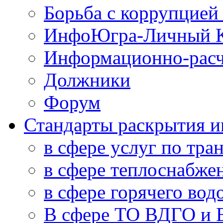
Борьба с коррупцией
ИнфоЮгра-Личный К
Информационно-расч
Должники
Форум
Стандарты раскрытия 
в сфере услуг по тра
в сфере теплоснабже
в сфере горячего во
В сфере ТО ВДГО и