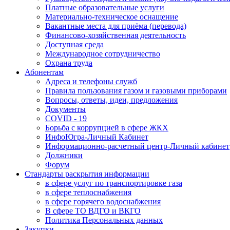
Платные образовательные услуги
Материально-техническое оснащение
Вакантные места для приёма (перевода)
Финансово-хозяйственная деятельность
Доступная среда
Международное сотрудничество
Охрана труда
Абонентам
Адреса и телефоны служб
Правила пользования газом и газовыми приборами
Вопросы, ответы, идеи, предложения
Документы
COVID - 19
Борьба с коррупцией в сфере ЖКХ
ИнфоЮгра-Личный Кабинет
Информационно-расчетный центр-Личный кабинет
Должники
Форум
Стандарты раскрытия информации
в сфере услуг по транспортировке газа
в сфере теплоснабжения
в сфере горячего водоснабжения
В сфере ТО ВДГО и ВКГО
Политика Персональных данных
Закупки