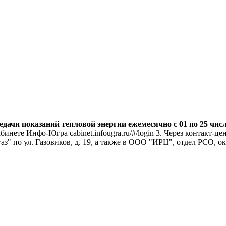
ачи показаний тепловой энергии ежемесячно с 01 по 25 чис
кабинете Инфо-Югра cabinet.infougra.ru/#/login 3. Через контакт
" по ул. Газовиков, д. 19, а также в ООО "ИРЦ", отдел РСО, ок