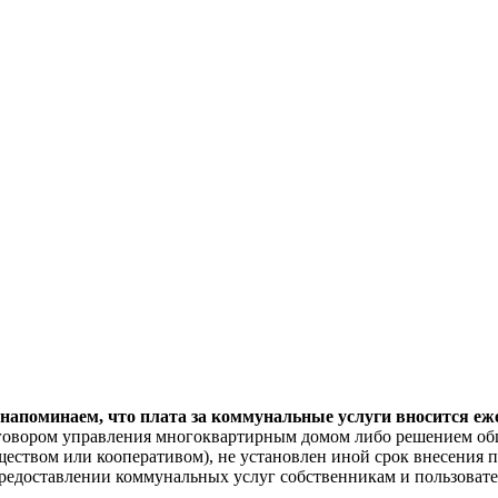
поминаем, что плата за коммунальные услуги вносится ежем
договором управления многоквартирным домом либо решением об
еством или кооперативом), не установлен иной срок внесения п
"О предоставлении коммунальных услуг собственникам и пользов