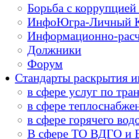
Борьба с коррупцией
ИнфоЮгра-Личный К
Информационно-расч
Должники
Форум
Стандарты раскрытия 
в сфере услуг по тра
в сфере теплоснабже
в сфере горячего во
В сфере ТО ВДГО и