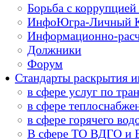
Борьба с коррупцией
ИнфоЮгра-Личный К
Информационно-расч
Должники
Форум
Стандарты раскрытия 
в сфере услуг по тра
в сфере теплоснабже
в сфере горячего во
В сфере ТО ВДГО и