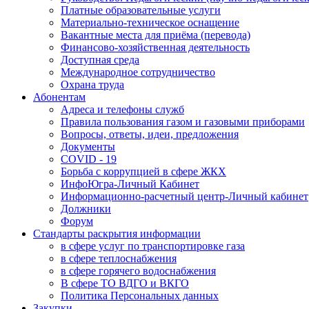
Платные образовательные услуги
Материально-техническое оснащение
Вакантные места для приёма (перевода)
Финансово-хозяйственная деятельность
Доступная среда
Международное сотрудничество
Охрана труда
Абонентам
Адреса и телефоны служб
Правила пользования газом и газовыми приборами
Вопросы, ответы, идеи, предложения
Документы
COVID - 19
Борьба с коррупцией в сфере ЖКХ
ИнфоЮгра-Личный Кабинет
Информационно-расчетный центр-Личный кабинет
Должники
Форум
Стандарты раскрытия информации
в сфере услуг по транспортировке газа
в сфере теплоснабжения
в сфере горячего водоснабжения
В сфере ТО ВДГО и ВКГО
Политика Персональных данных
Закупки