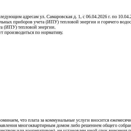
ющим адресам ул. Самаровская д. 1, с 06.04.2026 г. по 10.04.2
льных приборов учета (ИПУ) тепловой энергии и горячего водо
а (ИПУ) тепловой энергии.
ут производиться по нормативу.
инаем, что плата за коммунальные услуги вносится ежемесячно
управления многоквартирным домом либо решением общего собра
еством или кооперативом), не установлен иной срок внесения п