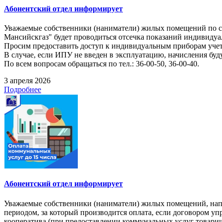
Абонентский отдел информирует
Уважаемые собственники (наниматели) жилых помещений по следу
Мансийскгаз" будет проводиться отсечка показаний индивидуа
Просим предоставить доступ к индивидуальным приборам учет
В случае, если ИПУ не введен в эксплуатацию, начисления буд
По всем вопросам обращаться по тел.: 36-00-50, 36-00-40.
3 апреля 2026
Подробнее
Абонентский отдел информирует
Уважаемые собственники (наниматели) жилых помещений, напом
периодом, за который производится оплата, если договором 
кооператива (при предоставлении коммунальных услуг товарищ