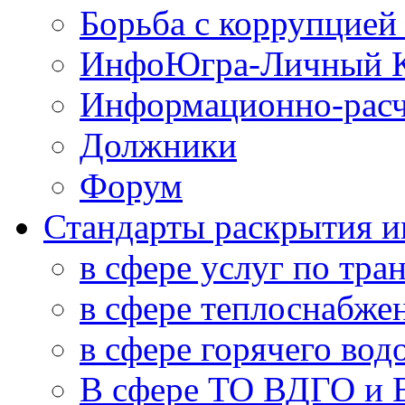
Борьба с коррупцией
ИнфоЮгра-Личный К
Информационно-расч
Должники
Форум
Стандарты раскрытия 
в сфере услуг по тра
в сфере теплоснабже
в сфере горячего во
В сфере ТО ВДГО и