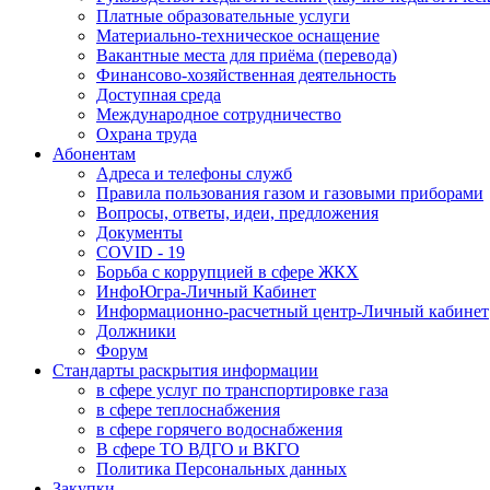
Платные образовательные услуги
Материально-техническое оснащение
Вакантные места для приёма (перевода)
Финансово-хозяйственная деятельность
Доступная среда
Международное сотрудничество
Охрана труда
Абонентам
Адреса и телефоны служб
Правила пользования газом и газовыми приборами
Вопросы, ответы, идеи, предложения
Документы
COVID - 19
Борьба с коррупцией в сфере ЖКХ
ИнфоЮгра-Личный Кабинет
Информационно-расчетный центр-Личный кабинет
Должники
Форум
Стандарты раскрытия информации
в сфере услуг по транспортировке газа
в сфере теплоснабжения
в сфере горячего водоснабжения
В сфере ТО ВДГО и ВКГО
Политика Персональных данных
Закупки