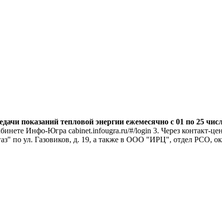
ачи показаний тепловой энергии ежемесячно с 01 по 25 чис
кабинете Инфо-Югра cabinet.infougra.ru/#/login 3. Через контакт
" по ул. Газовиков, д. 19, а также в ООО "ИРЦ", отдел РСО, ок