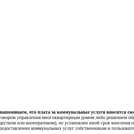
поминаем, что плата за коммунальные услуги вносится ежем
договором управления многоквартирным домом либо решением об
еством или кооперативом), не установлен иной срок внесения п
"О предоставлении коммунальных услуг собственникам и пользов