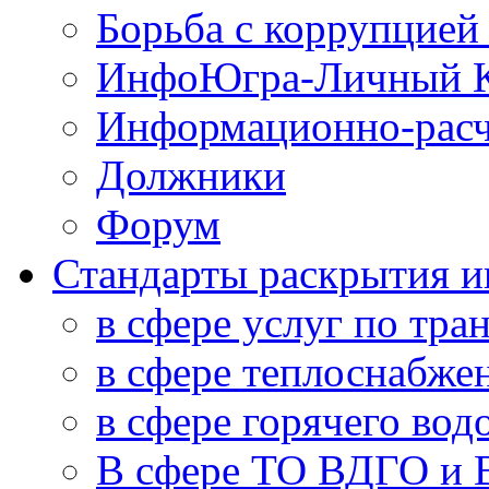
Борьба с коррупцией
ИнфоЮгра-Личный К
Информационно-расч
Должники
Форум
Стандарты раскрытия 
в сфере услуг по тра
в сфере теплоснабже
в сфере горячего во
В сфере ТО ВДГО и