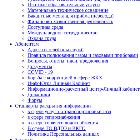
Платные образовательные услуги
Материально-техническое оснащение
Вакантные места для приёма (перевода)
Финансово-хозяйственная деятельность
Доступная среда
Международное сотрудничество
Охрана труда
Абонентам
Адреса и телефоны служб
Правила пользования газом и газовыми приборами
Вопросы, ответы, идеи, предложения
Документы
COVID - 19
Борьба с коррупцией в сфере ЖКХ
ИнфоЮгра-Личный Кабинет
Информационно-расчетный центр-Личный кабинет
Должники
Форум
Стандарты раскрытия информации
в сфере услуг по транспортировке газа
в сфере теплоснабжения
в сфере горячего водоснабжения
В сфере ТО ВДГО и ВКГО
Политика Персональных данных
Закупки