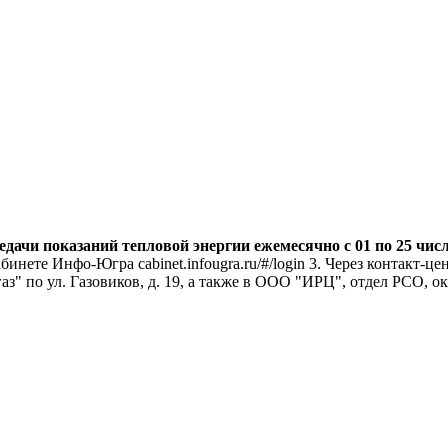
ачи показаний тепловой энергии ежемесячно с 01 по 25 чис
кабинете Инфо-Югра cabinet.infougra.ru/#/login 3. Через контакт
" по ул. Газовиков, д. 19, а также в ООО "ИРЦ", отдел РСО, ок