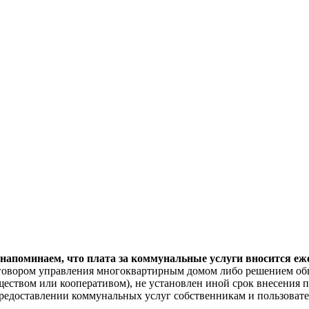
поминаем, что плата за коммунальные услуги вносится ежем
договором управления многоквартирным домом либо решением об
еством или кооперативом), не установлен иной срок внесения п
"О предоставлении коммунальных услуг собственникам и пользов