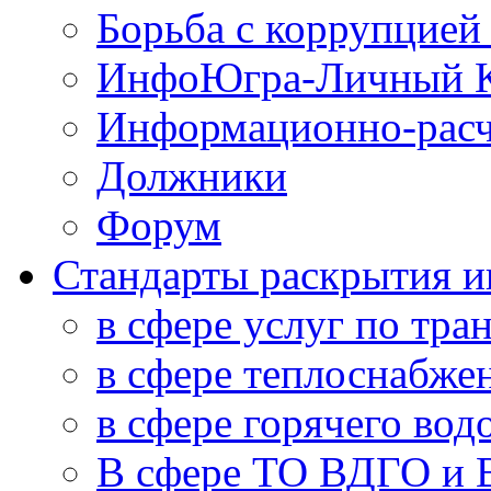
Борьба с коррупцией
ИнфоЮгра-Личный К
Информационно-расч
Должники
Форум
Стандарты раскрытия 
в сфере услуг по тра
в сфере теплоснабже
в сфере горячего во
В сфере ТО ВДГО и