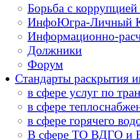
Борьба с коррупцией
ИнфоЮгра-Личный К
Информационно-расч
Должники
Форум
Стандарты раскрытия 
в сфере услуг по тра
в сфере теплоснабже
в сфере горячего во
В сфере ТО ВДГО и