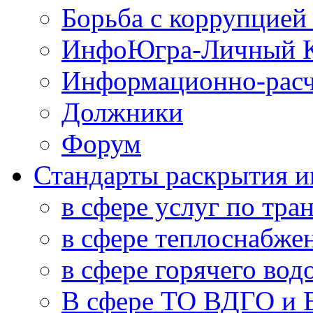
Борьба с коррупцией
ИнфоЮгра-Личный К
Информационно-расч
Должники
Форум
Стандарты раскрытия 
в сфере услуг по тра
в сфере теплоснабже
в сфере горячего во
В сфере ТО ВДГО и