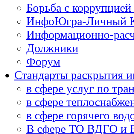
Борьба с коррупцией
ИнфоЮгра-Личный К
Информационно-расч
Должники
Форум
Стандарты раскрытия 
в сфере услуг по тра
в сфере теплоснабже
в сфере горячего во
В сфере ТО ВДГО и