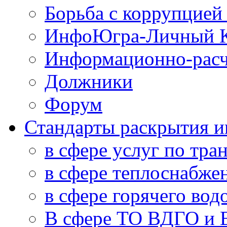
Борьба с коррупцией
ИнфоЮгра-Личный К
Информационно-расч
Должники
Форум
Стандарты раскрытия 
в сфере услуг по тра
в сфере теплоснабже
в сфере горячего во
В сфере ТО ВДГО и