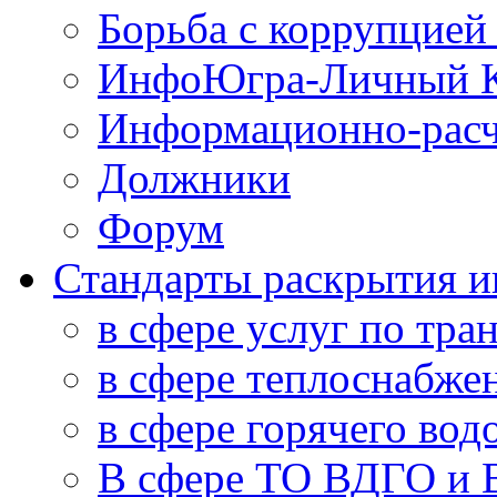
Борьба с коррупцией
ИнфоЮгра-Личный К
Информационно-расч
Должники
Форум
Стандарты раскрытия 
в сфере услуг по тра
в сфере теплоснабже
в сфере горячего во
В сфере ТО ВДГО и