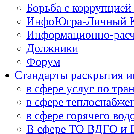
Борьба с коррупцией
ИнфоЮгра-Личный К
Информационно-расч
Должники
Форум
Стандарты раскрытия 
в сфере услуг по тра
в сфере теплоснабже
в сфере горячего во
В сфере ТО ВДГО и