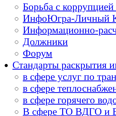
Борьба с коррупцией
ИнфоЮгра-Личный К
Информационно-расч
Должники
Форум
Стандарты раскрытия 
в сфере услуг по тра
в сфере теплоснабже
в сфере горячего во
В сфере ТО ВДГО и