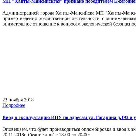
МП "Ханты-Мансийскгаз" признано победителем Ежегодного
Администрацией города Ханты-Мансийска МП "Ханты-Мансийс
пример ведения хозяйственной деятельности с минимальным
внимательное отношение к вопросам экологической безопаснос
23 ноября 2018
Подробнее
Ввод в эксплуатацию ИПУ по адресам ул. Гагарина д.193 и у
Оповещаем, что будет производиться опломбировка и ввод в э
20.11.2018г. (будние дни) с 18-00 до 20-00;