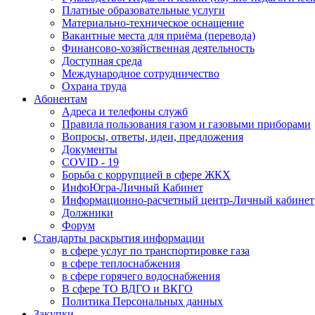
Платные образовательные услуги
Материально-техническое оснащение
Вакантные места для приёма (перевода)
Финансово-хозяйственная деятельность
Доступная среда
Международное сотрудничество
Охрана труда
Абонентам
Адреса и телефоны служб
Правила пользования газом и газовыми приборами
Вопросы, ответы, идеи, предложения
Документы
COVID - 19
Борьба с коррупцией в сфере ЖКХ
ИнфоЮгра-Личный Кабинет
Информационно-расчетный центр-Личный кабинет
Должники
Форум
Стандарты раскрытия информации
в сфере услуг по транспортировке газа
в сфере теплоснабжения
в сфере горячего водоснабжения
В сфере ТО ВДГО и ВКГО
Политика Персональных данных
Закупки