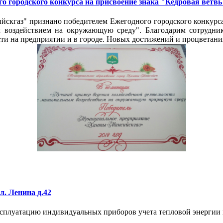
 городского конкурса на присвоение знака "Кедровая ветвь
кгаз" признано победителем Ежегодного городского конкурса 
 воздействием на окружающую среду". Благодарим сотрудник
ти на предприятии и в городе. Новых достижений и процветани
л. Ленина д.42
ксплуатацию индивидуальных приборов учета тепловой энергии 