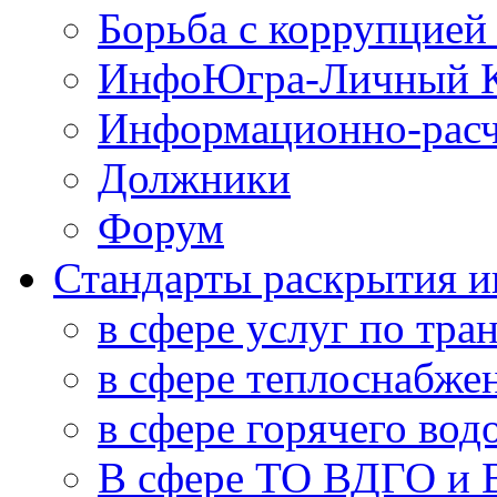
Борьба с коррупцией
ИнфоЮгра-Личный К
Информационно-расч
Должники
Форум
Стандарты раскрытия 
в сфере услуг по тра
в сфере теплоснабже
в сфере горячего во
В сфере ТО ВДГО и